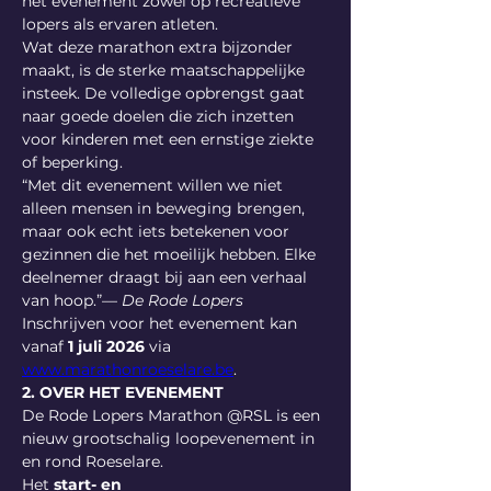
het evenement zowel op recreatieve 
lopers als ervaren atleten.
Wat deze marathon extra bijzonder 
maakt, is de sterke maatschappelijke 
insteek. De volledige opbrengst gaat 
naar goede doelen die zich inzetten 
voor kinderen met een ernstige ziekte 
of beperking.
“Met dit evenement willen we niet 
alleen mensen in beweging brengen, 
maar ook echt iets betekenen voor 
gezinnen die het moeilijk hebben. Elke 
deelnemer draagt bij aan een verhaal 
van hoop.”— 
De Rode Lopers
Inschrijven voor het evenement kan 
vanaf 
1 juli 2026
 via 
www.marathonroeselare.be
.
2. OVER HET EVENEMENT
De Rode Lopers Marathon @RSL is een 
nieuw grootschalig loopevenement in 
en rond Roeselare.
Het 
start- en 