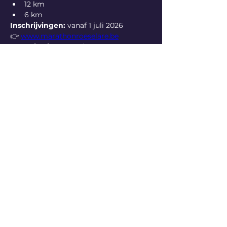
12 km
6 km
Inschrijvingen:
 vanaf 1 juli 2026
👉 
www.marathonroeselare.be
Organisatie:
 De Rode Lopers
7. CONTACT VOOR DE PERS
Voor meer informatie, interviews of 
beeldmateriaal:
📧 
info@derodelopers.be
🌐 
www.marathonroeselare.be
Contactpersonen:
Patrick Lust
Dirk Lombaert
Geert Nemegeer
Previous
Next