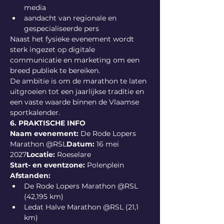
media
aandacht van regionale en 
gespecialiseerde pers
Naast het fysieke evenement wordt 
sterk ingezet op digitale 
communicatie en marketing om een 
breed publiek te bereiken.
De ambitie is om de marathon te laten 
uitgroeien tot een jaarlijkse traditie en 
een vaste waarde binnen de Vlaamse 
sportkalender.
6. PRAKTISCHE INFO
Naam evenement:
 De Rode Lopers 
Marathon @RSL
Datum:
 16 mei 
2027
Locatie:
 Roeselare
Start- en eventzone:
 Polenplein
Afstanden:
De Rode Lopers Marathon @RSL 
(42,195 km)
Ledat Halve Marathon @RSL (21,1 
km)